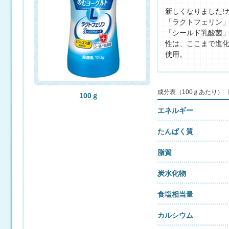
新しくなりました!
「ラクトフェリン」
「シールド乳酸菌」
性は、ここまで進
使用。
成分表（100ｇあたり）
100ｇ
エネルギー
たんぱく質
脂質
炭水化物
食塩相当量
カルシウム