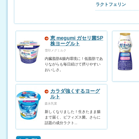
ラクトフェリン
恵 megumi ガセリ菌SP
株ヨーグルト
雪印メグミルク
内臓脂肪&腸内環境に！低脂肪であ
りながらも毎日続けて摂りやすい
おいしさ。
カラダ強くするヨーグ
ルト
森永乳業
新しくなりました！生きたまま腸
まで届く、ビフィズス菌。さらに
話題の成分ラクト...