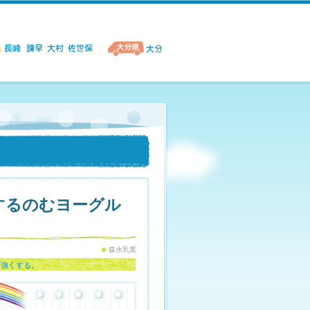
するのむヨーグル
森永乳業
ダ強くする。