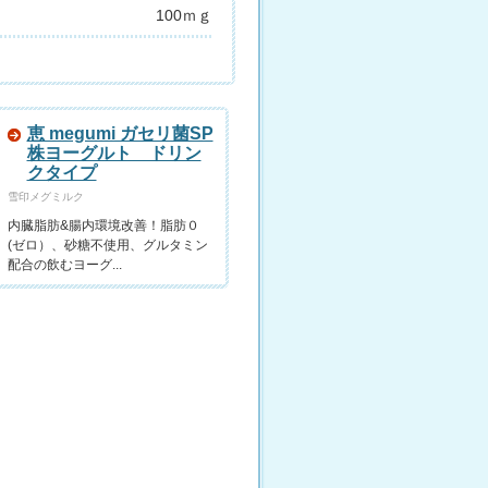
100ｍｇ
恵 megumi ガセリ菌SP
株ヨーグルト ドリン
クタイプ
雪印メグミルク
内臓脂肪&腸内環境改善！脂肪０
(ゼロ）、砂糖不使用、グルタミン
配合の飲むヨーグ...