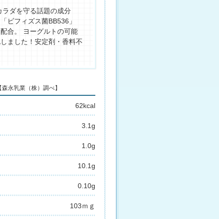
カラダを守る話題の成分
「ビフィズス菌BB536」
配合。 ヨーグルトの可能
化しました！安定剤・香料不
 【森永乳業（株）調べ】
62kcal
3.1g
1.0g
10.1g
0.10g
103ｍｇ