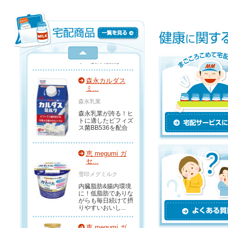
ク...
雪印メグミルク
クロセチンが睡眠の
質を高めたり眼のピ
ント調節をサポー
ト！肌の乾燥が...
森永カルダス
ミ...
森永乳業
森永乳業が誇る！ヒ
トに適したビフィズ
ス菌BB536を配合
恵 megumi ガ
セ...
雪印メグミルク
内臓脂肪&腸内環境
に！低脂肪でありな
がらも毎日続けて摂
りやすいおいし...
恵 megumi ガ
セ...