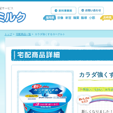
トップ
>
宅配商品一覧
>
カラダ強くするヨーグルト
カラダ強く
手洗い、うがい、カラ
新しくなりました