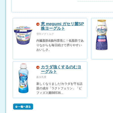
恵 megumi ガセリ菌SP
株ヨーグルト
雪印メグミルク
内臓脂肪&腸内環境に！低脂肪であ
りながらも毎日続けて摂りやすい
おいしさ。
カラダ強くするのむヨ
ーグルト
森永乳業
新しくなりました!カラダを守る話
題の成分「ラクトフェリン」「ビ
フィズス菌BB536...