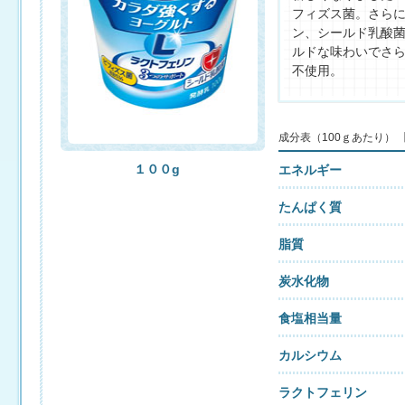
フィズス菌。さら
ン、シールド乳酸
ルドな味わいでさ
不使用。
成分表（100ｇあたり）
１００g
エネルギー
たんぱく質
脂質
炭水化物
食塩相当量
カルシウム
ラクトフェリン