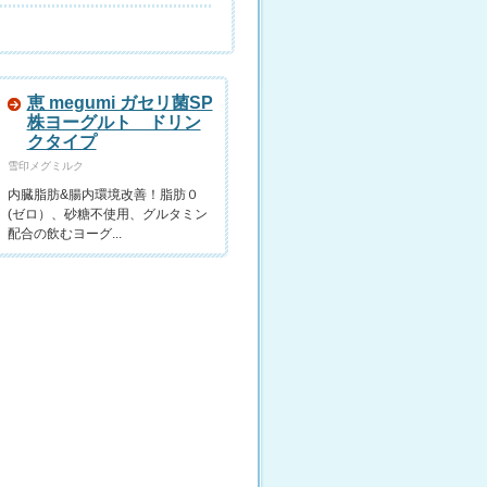
恵 megumi ガセリ菌SP
株ヨーグルト ドリン
クタイプ
雪印メグミルク
内臓脂肪&腸内環境改善！脂肪０
(ゼロ）、砂糖不使用、グルタミン
配合の飲むヨーグ...