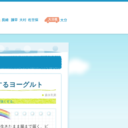
するヨーグルト
森永乳業
ダ強くする。
！生きたまま腸まで届く、ビ